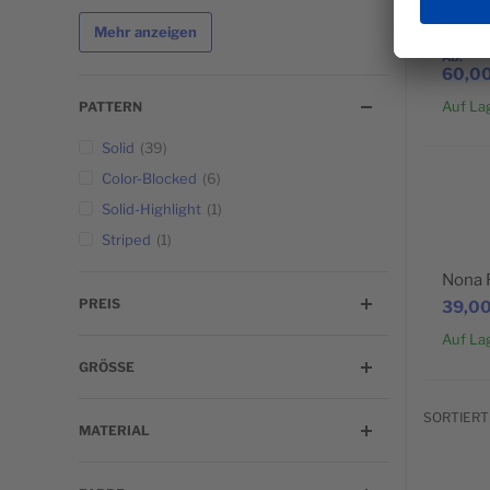
Cora 
Mehr anzeigen
AB
60,00
Auf La
PATTERN
Solid
39
Color-Blocked
6
BELIEBT
Solid-Highlight
1
Striped
1
Nona 
PREIS
39,00
Auf La
GRÖSSE
SORTIERT
MATERIAL