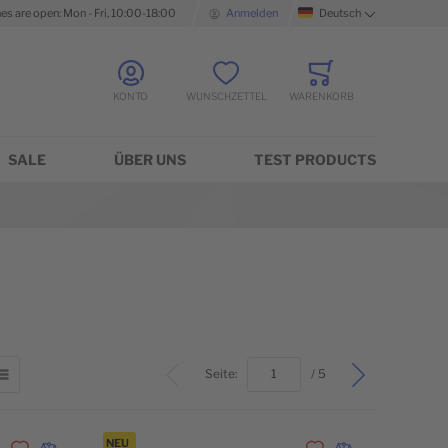
nes are open: Mon - Fri, 10:00-18:00
Anmelden
Deutsch
Sprache
KONTO
WUNSCHZETTEL
WARENKORB
Minicart
SALE
ÜBER UNS
TEST PRODUCTS
Top
Seite:
/ 5
TER
LISTE
NEU