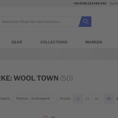
+49 (030) 123 450 440
Our li
uche
Suche
Suche schließen
GEAR
COLLECTIONS
MARKEN
KE: WOOL TOWN
(50)
TOP
12
24
36
 NACH:
Anzahl:
RAS