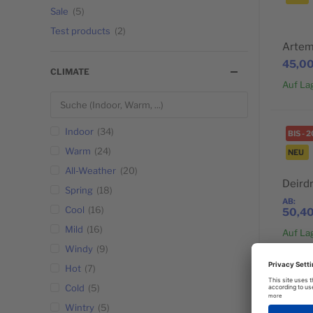
Sale
5
BELIEBT
Test products
2
Artem
45,00
CLIMATE
Auf La
Indoor
34
BIS
-
2
Warm
24
NEU
All-Weather
20
BELIEBT
Deirdr
Spring
18
AB
Cool
16
50,40
Mild
16
Auf La
Windy
9
Hot
7
BIS
-
2
Cold
5
Wintry
5