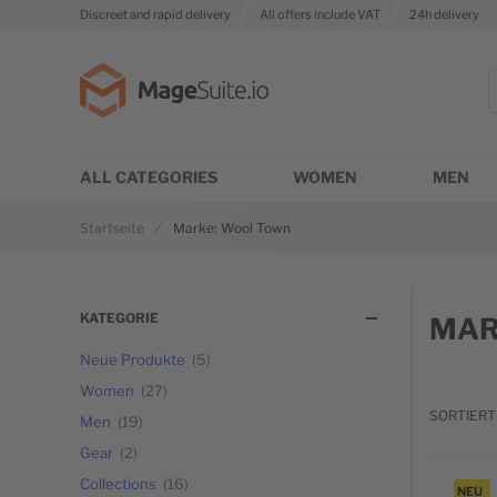
Discreet and rapid delivery
All offers include VAT
24h delivery
Zur Startseite
S
ALL CATEGORIES
WOMEN
MEN
Startseite
Marke: Wool Town
KATEGORIE
MAR
Neue Produkte
5
Women
27
SORTIERT
Men
19
Gear
2
Collections
16
NEU