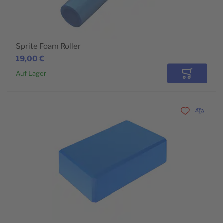
Sprite Foam Roller
19,00 €
Auf Lager
In den Wa
Zur Wunschli
Zur Vergl