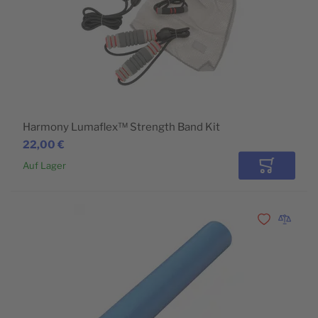
Harmony Lumaflex™ Strength Band Kit
22,00 €
Auf Lager
In den Wa
Zur Wunschli
Zur Vergl