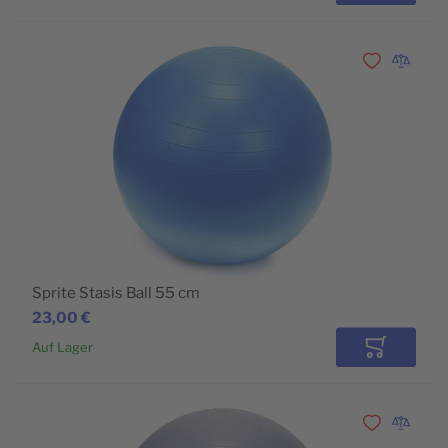
Zur Wunschli
Zur Vergl
Sprite Stasis Ball 55 cm
23,00 €
Auf Lager
In den Wa
Zur Wunschli
Zur Vergl