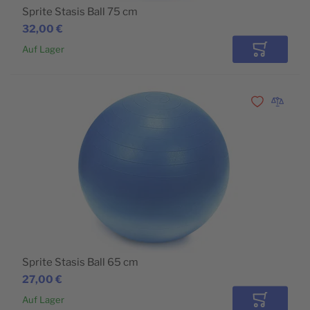
Sprite Stasis Ball 75 cm
32,00 €
Auf Lager
In den Wa
Zur Wunschli
Zur Vergl
Sprite Stasis Ball 65 cm
27,00 €
Auf Lager
In den Wa