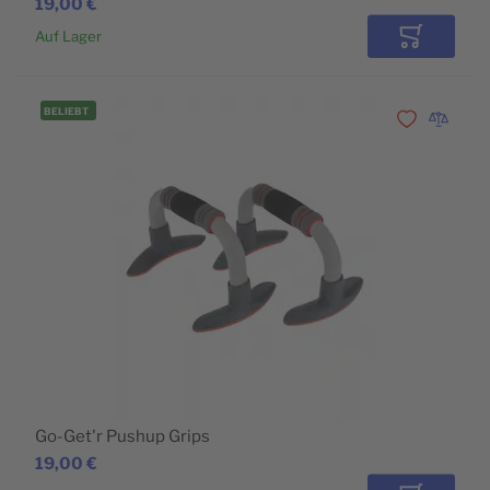
19,00 €
Auf Lager
In den Wa
BELIEBT
Zur Wunschli
Zur Vergl
Go-Get'r Pushup Grips
19,00 €