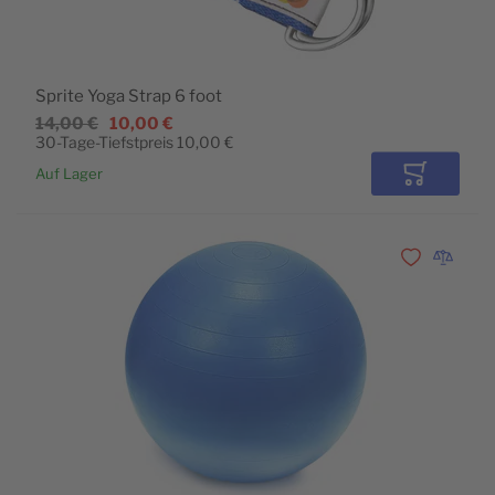
Sprite Yoga Strap 6 foot
14,00 €
10,00 €
30-Tage-Tiefstpreis
10,00 €
Auf Lager
In den Wa
Zur Wunschli
Zur Vergl