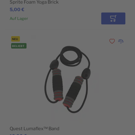
Sprite Foam Yoga Brick
5,00 €
Auf Lager
In den Wa
NEU
Zur Wunschli
Zur Vergl
BELIEBT
Quest Lumaflex™ Band