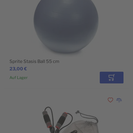
Sprite Stasis Ball 55 cm
23,00 €
Auf Lager
In den Wa
Zur Wunschli
Zur Vergl