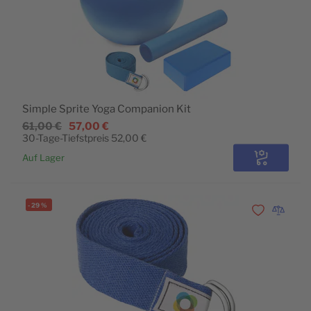
Simple Sprite Yoga Companion Kit
61,00 €
57,00 €
30-Tage-Tiefstpreis
52,00 €
Auf Lager
Konfigurie
-
29
%
Zur Wunschli
Zur Vergl