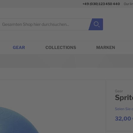
+49 (030) 123 450 440
Our li
uche
Suche
Suche schließen
GEAR
COLLECTIONS
MARKEN
Gear
Sprit
Seien Sie 
32,00 