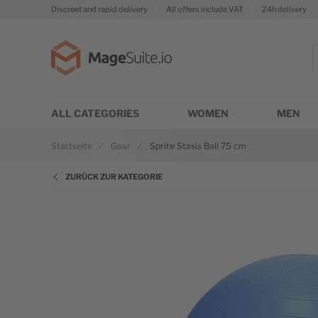
Discreet and rapid delivery
All offers include VAT
24h delivery
Zur Startseite
S
ALL CATEGORIES
WOMEN
MEN
Startseite
Gear
Sprite Stasis Ball 75 cm
ZURÜCK ZUR KATEGORIE
Zum Ende der Bildgalerie springen