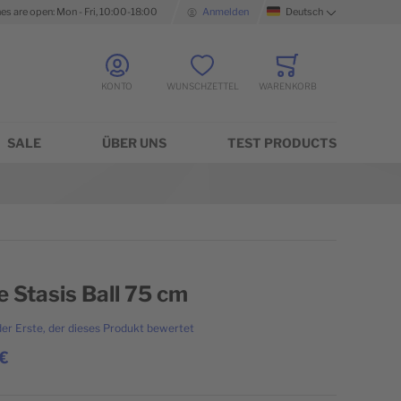
nes are open: Mon - Fri, 10:00-18:00
Anmelden
Deutsch
Sprache
KONTO
WUNSCHZETTEL
WARENKORB
Minicart
SALE
ÜBER UNS
TEST PRODUCTS
e Stasis Ball 75 cm
der Erste, der dieses Produkt bewertet
€