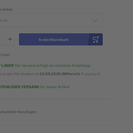
arianten
5 cm
In den Warenkorb
 Lager
F LAGER
Der Versand erfolgt am nächsten Arbeitstag.
can get this product on
12.08.2026 (Mittwoch)
if you buy it
w
STENLOSER VERSAND
für diesen Artikel
nschliste hinzufügen