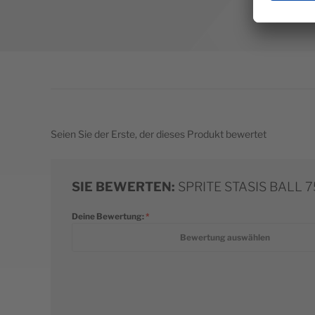
Seien Sie der Erste, der dieses Produkt bewertet
SIE BEWERTEN:
SPRITE STASIS BALL 
Deine Bewertung:
1 star
2 stars
3 stars
4 stars
5 stars
Bewertung auswählen