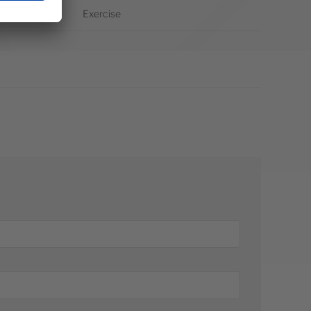
tegory Gear
Exercise