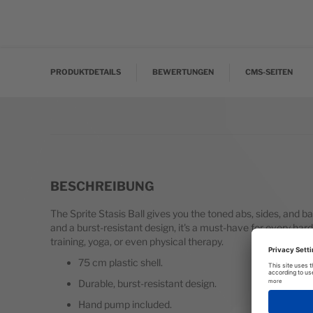
PRODUKTDETAILS
BEWERTUNGEN
CMS-SEITEN
BESCHREIBUNG
The Sprite Stasis Ball gives you the toned abs, sides, and 
and a burst-resistant design, it's a must-have for every har
training, yoga, or even physical therapy.
75 cm plastic shell.
Durable, burst-resistant design.
Hand pump included.