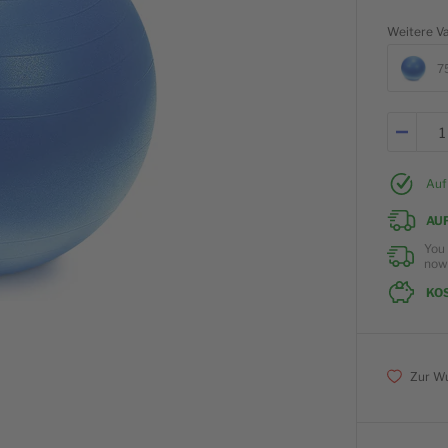
Weitere V
7
Auf
AU
You 
no
KO
Zur Wu