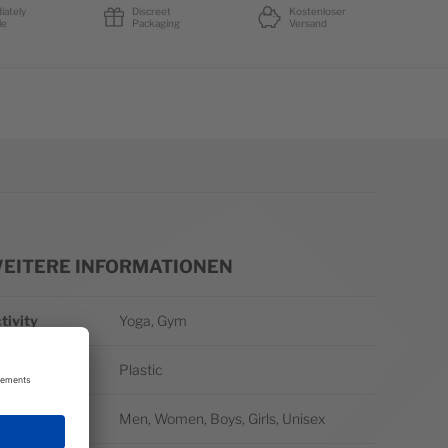
iately
Discreet
Kostenloser
le
Packaging
Versand
EITERE INFORMATIONEN
itere Informationen
tivity
Yoga, Gym
terial
Plastic
ender
Men, Women, Boys, Girls, Unisex