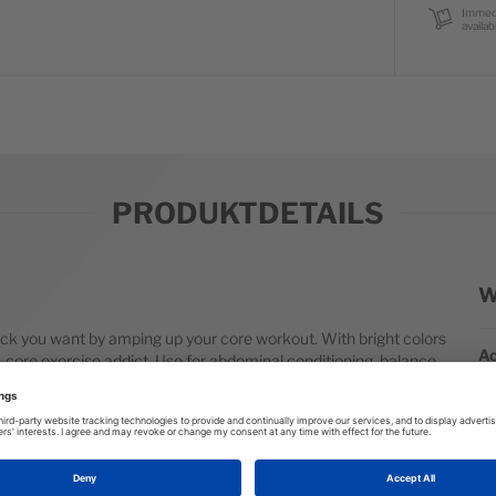
Immed
availab
PRODUKTDETAILS
W
We
back you want by amping up your core workout. With bright colors
Ac
d-core exercise addict. Use for abdominal conditioning, balance
Ma
G