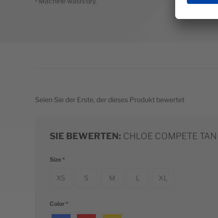
• Machine wash/dry.
Seien Sie der Erste, der dieses Produkt bewertet
SIE BEWERTEN:
CHLOE COMPETE TAN
Size
XS
S
M
L
XL
Color