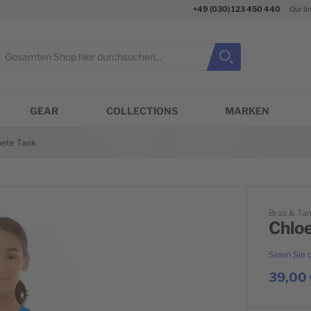
+49 (030) 123 450 440
Our li
uche
Suche
Suche schließen
GEAR
COLLECTIONS
MARKEN
ete Tank
Bras & Ta
Chlo
Seien Sie 
39,00 