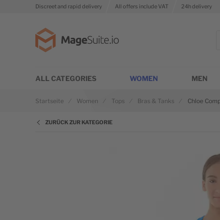
Discreet and rapid delivery
All offers include VAT
24h delivery
Zur Startseite
S
ALL CATEGORIES
WOMEN
MEN
Startseite
Women
Tops
Bras & Tanks
Chloe Comp
ZURÜCK ZUR KATEGORIE
Zum Ende der Bildgalerie springen