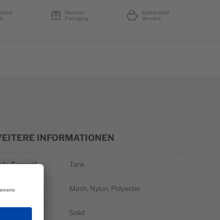
iately
Discreet
Kostenloser
le
Packaging
Versand
EITERE INFORMATIONEN
itere Informationen
yle General
Tank
terial
Mesh, Nylon, Polyester
ttern
Solid