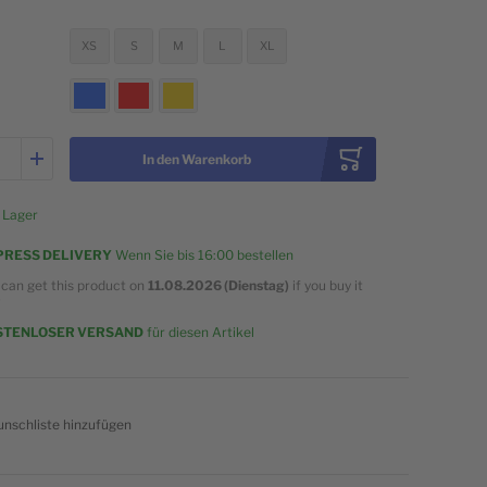
XS
S
M
L
XL
In den Warenkorb
 Lager
PRESS DELIVERY
Wenn Sie bis
16:00
bestellen
 can get this product on
11.08.2026 (Dienstag)
if you buy it
w
STENLOSER VERSAND
für diesen Artikel
nschliste hinzufügen