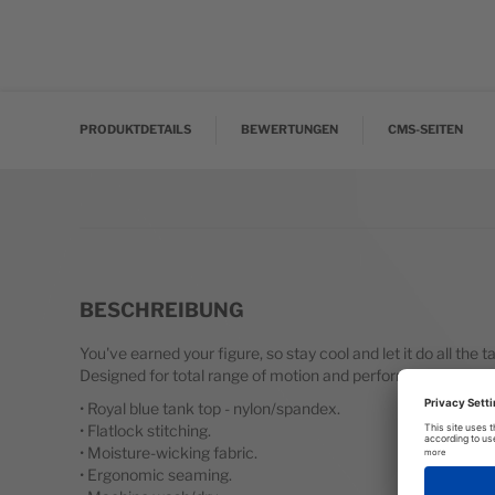
Zum Anfang der Bildgalerie springen
PRODUKTDETAILS
BEWERTUNGEN
CMS-SEITEN
BESCHREIBUNG
You've earned your figure, so stay cool and let it do all the
Designed for total range of motion and performance, the No
• Royal blue tank top - nylon/spandex.
• Flatlock stitching.
• Moisture-wicking fabric.
• Ergonomic seaming.