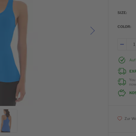
SIZE
COLOR
Auf
EX
You
no
KO
Zur Wu