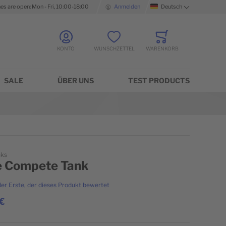
nes are open: Mon - Fri, 10:00-18:00
Anmelden
Deutsch
Sprache
KONTO
WUNSCHZETTEL
WARENKORB
Minicart
SALE
ÜBER UNS
TEST PRODUCTS
nks
e Compete Tank
der Erste, der dieses Produkt bewertet
€