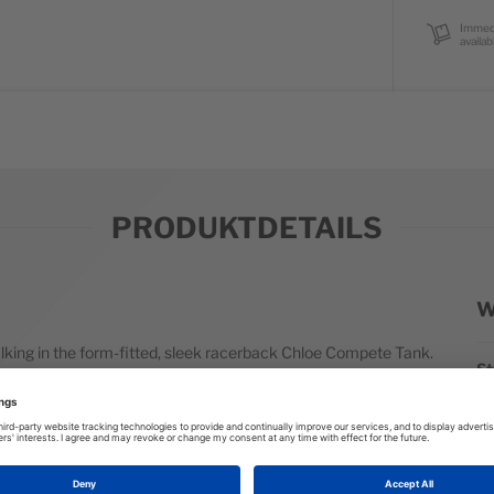
Immed
availab
PRODUKTDETAILS
W
We
 talking in the form-fitted, sleek racerback Chloe Compete Tank.
St
na is made with highly breathable mesh fabric.
Ma
Pa