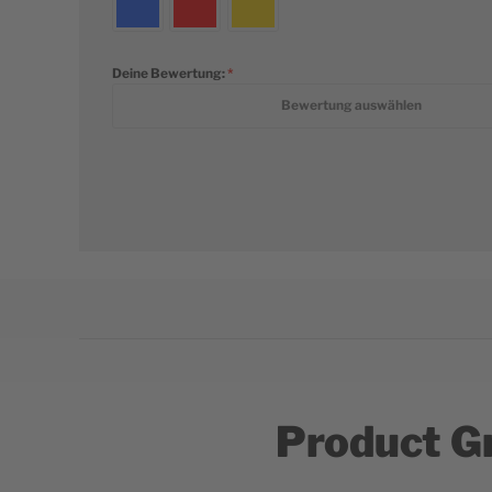
Deine Bewertung:
1 star
2 stars
3 stars
4 stars
5 stars
Bewertung auswählen
Product G