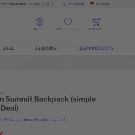
nes are open: Mon - Fri, 10:00-18:00
Anmelden
Deutsch
Sprache
KONTO
WUNSCHZETTEL
WARENKORB
Minicart
SALE
ÜBER UNS
TEST PRODUCTS
cts
n Summit Backpack (simple
 Deal)
der Erste, der dieses Produkt bewertet
 €