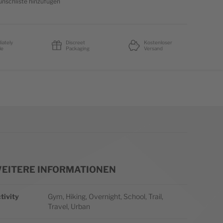
nschliste hinzufügen
iately
Discreet
Kostenloser
le
Packaging
Versand
EITERE INFORMATIONEN
itere Informationen
tivity
Gym, Hiking, Overnight, School, Trail,
Travel, Urban