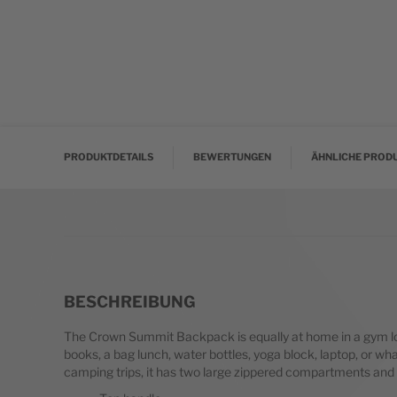
Zum Anfang der Bildgalerie springen
PRODUKTDETAILS
BEWERTUNGEN
ÄHNLICHE PROD
BESCHREIBUNG
The Crown Summit Backpack is equally at home in a gym lock
books, a bag lunch, water bottles, yoga block, laptop, or w
camping trips, it has two large zippered compartments and 