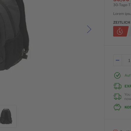
30-Tage-Ti
Lorem ipsu
ZEITLIC
Auf
EX
You
no
KO