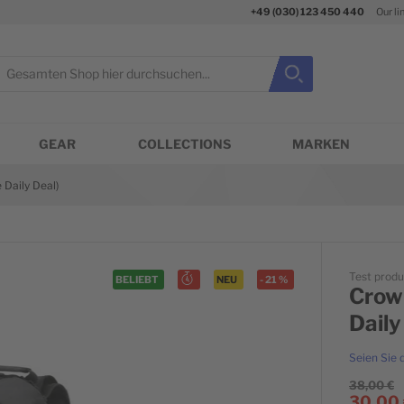
+49 (030) 123 450 440
Our li
uche
Suche
Suche schließen
GEAR
COLLECTIONS
MARKEN
Daily Deal)
Test produ
BELIEBT
NEU
-
21
%
Crow
Daily
Seien Sie 
38,00 €
30,00