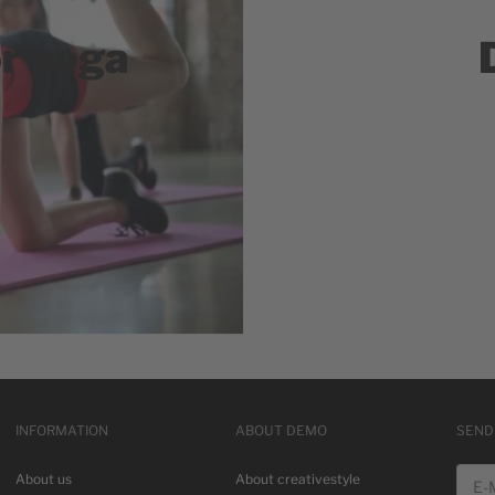
r yoga
INFORMATION
ABOUT DEMO
SEND
E-Mai
About us
About creativestyle