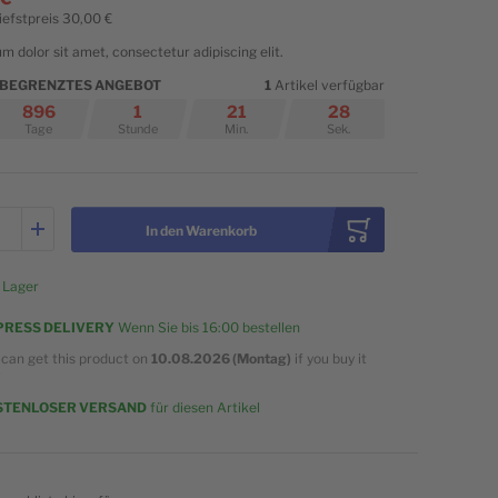
efstpreis
30,00 €
m dolor sit amet, consectetur adipiscing elit.
H BEGRENZTES ANGEBOT
1
Artikel verfügbar
896
1
21
27
Tage
Stunde
Min.
Sek.
In den Warenkorb
 Lager
PRESS DELIVERY
Wenn Sie bis
16:00
bestellen
 can get this product on
10.08.2026 (Montag)
if you buy it
w
STENLOSER VERSAND
für diesen Artikel