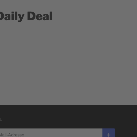
Daily Deal
E
l-Adresse