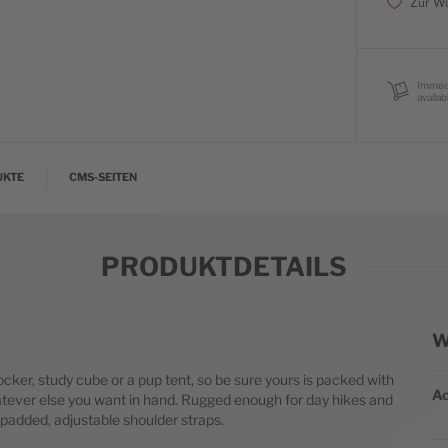
Zur Wu
Immed
availab
UKTE
CMS-SEITEN
PRODUKTDETAILS
W
We
er, study cube or a pup tent, so be sure yours is packed with
Ac
hatever else you want in hand. Rugged enough for day hikes and
padded, adjustable shoulder straps.