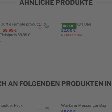
ÄHNLICHE PRODUKTE
Impulse Duffle (simple product + discount)
Voyage Yoga Bag
BELIEBT
ügen
 hinzufügen
Zur Wunschliste hinzufügen
Zur Vergleichsliste hinzufügen
59,99 €
32,00 €
Tiefstpreis
59,99 €
Nicht lieferbar
r
In den Warenkorb
CH AN FOLGENDEN PRODUKTEN IN
Shoulder Pack
Wayfarer Messenger Bag
ügen
 hinzufügen
Zur Wunschliste hinzufügen
Zur Vergleichsliste hinzufügen
€
45,00 €