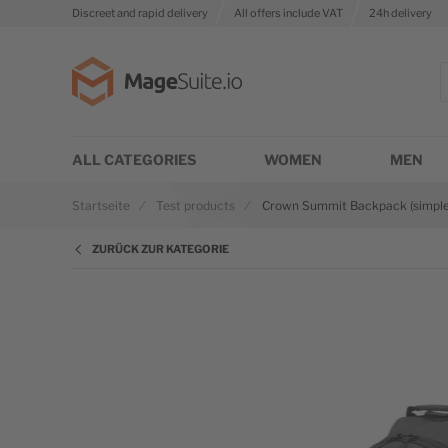
Discreet and rapid delivery
All offers include VAT
24h delivery
Zur Startseite
S
ALL CATEGORIES
WOMEN
MEN
Startseite
Test products
Crown Summit Backpack (simple 
ZURÜCK ZUR KATEGORIE
Zum Ende der Bildgalerie springen