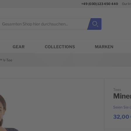
+49 (030) 123 450 440
Our li
uche
Suche
Suche schließen
GEAR
COLLECTIONS
MARKEN
™ V-Tee
Tees
Mine
Seien Sie 
32,00 