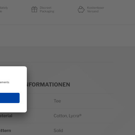
iately
Discreet
Kostenloser
le
Packaging
Versand
EITERE INFORMATIONEN
itere Informationen
yle General
Tee
terial
Cotton, Lycra®
ttern
Solid