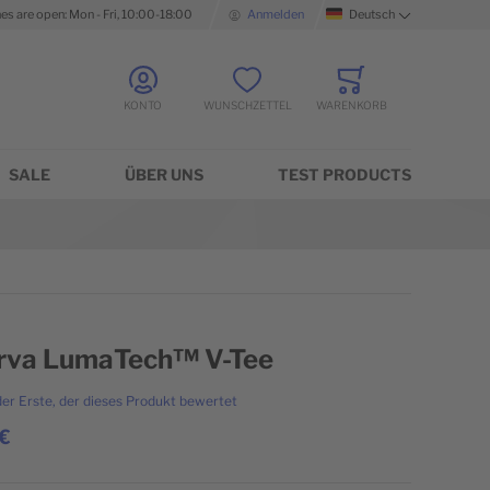
nes are open: Mon - Fri, 10:00-18:00
Anmelden
Deutsch
Sprache
KONTO
WUNSCHZETTEL
WARENKORB
Minicart
SALE
ÜBER UNS
TEST PRODUCTS
rva LumaTech™ V-Tee
der Erste, der dieses Produkt bewertet
€