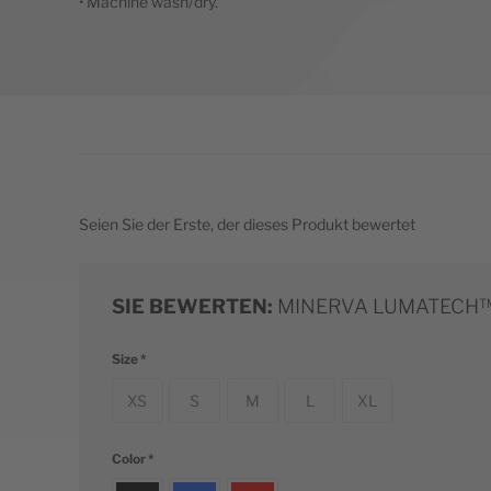
• Machine wash/dry.
Seien Sie der Erste, der dieses Produkt bewertet
SIE BEWERTEN:
MINERVA LUMATECH™
Size
XS
S
M
L
XL
Color