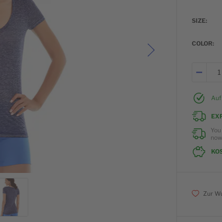
SIZE
COLOR
Auf
EX
You
no
KO
Zur Wu