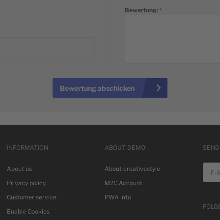
Bewertung:
Bewertung abschicken
INFORMATION
ABOUT DEMO
SEND
E-Mai
About us
About creativestyle
Privacy policy
M2C Account
Customer service
PWA info
FOLG
Enable Cookies