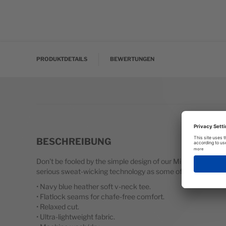
Zum Anfang der Bildgalerie springen
PRODUKTDETAILS
BEWERTUNGEN
BESCHREIBUNG
Don't be fooled by the simple design of our Minerva LumaT
serious sweat-wicking technology as some of the more expe
• Navy blue heather soft v-neck tee.
• Flatlock seams for chafe-free comfort.
• Relaxed cut.
• Ultra-lightweight fabric.