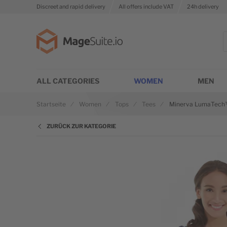
Discreet and rapid delivery
All offers include VAT
24h delivery
Zur Startseite
S
ALL CATEGORIES
WOMEN
MEN
Startseite
Women
Tops
Tees
Minerva LumaTech
ZURÜCK ZUR KATEGORIE
Zum Ende der Bildgalerie springen