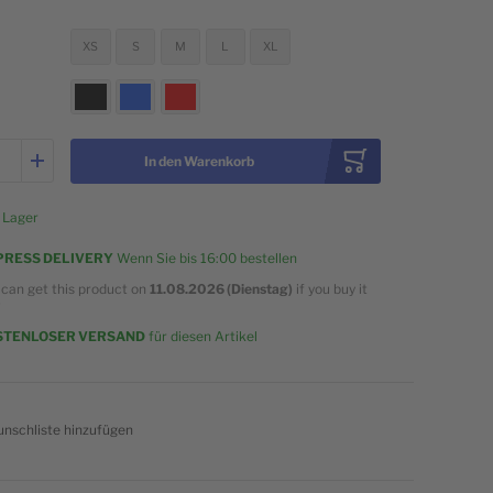
XS
S
M
L
XL
In den Warenkorb
 Lager
PRESS DELIVERY
Wenn Sie bis
16:00
bestellen
 can get this product on
11.08.2026 (Dienstag)
if you buy it
w
STENLOSER VERSAND
für diesen Artikel
nschliste hinzufügen