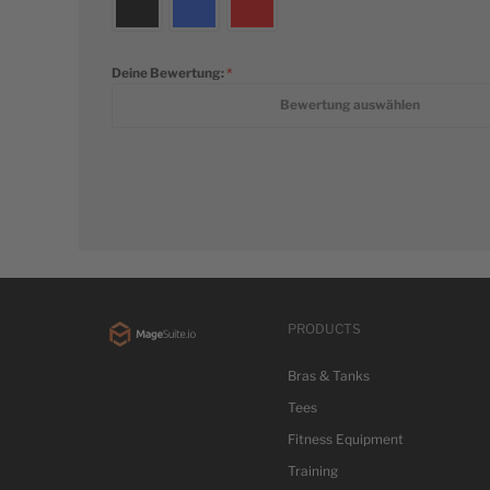
Deine Bewertung:
1 star
2 stars
3 stars
4 stars
5 stars
Bewertung auswählen
PRODUCTS
Bras & Tanks
Tees
Fitness Equipment
Training