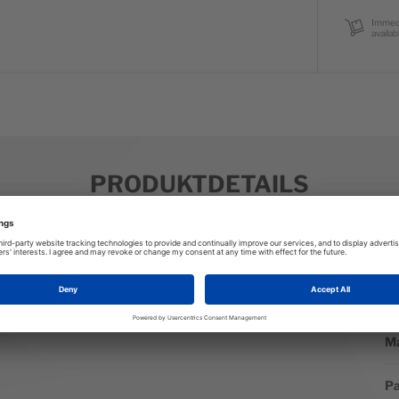
Immed
availab
PRODUKTDETAILS
W
We
ech™ V-Neck Tee. This classic training top features the same
St
nsive tees in our lineup.
Ma
Pa