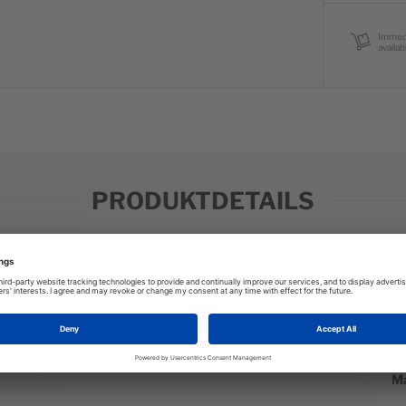
Immed
availab
PRODUKTDETAILS
W
We
hra Warmup Pant for a confidence boost. Its supersoft, stretchy
St
se your mind. Designed for relaxed, easy-wear fit with handy
B
Ma