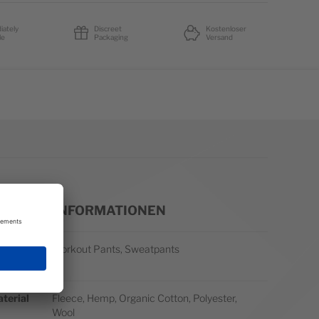
iately
Discreet
Kostenloser
le
Packaging
Versand
EITERE INFORMATIONEN
itere Informationen
yle
Workout Pants, Sweatpants
ottom
terial
Fleece, Hemp, Organic Cotton, Polyester,
Wool