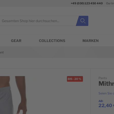
+49 (030) 123 450 440
Our li
uche
Suche
Suche schließen
GEAR
COLLECTIONS
MARKEN
ant
Pants
BIS
-
20
%
Mith
Seien Sie 
AB
22,40 