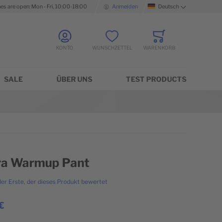
nes are open: Mon - Fri, 10:00-18:00
Anmelden
Deutsch
Sprache
KONTO
WUNSCHZETTEL
WARENKORB
Minicart
SALE
ÜBER UNS
TEST PRODUCTS
ra Warmup Pant
der Erste, der dieses Produkt bewertet
€