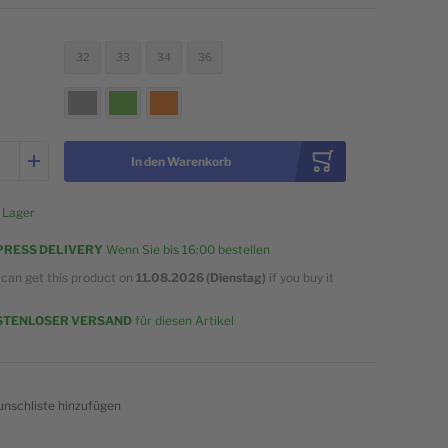
32
33
34
36
In den Warenkorb
 Lager
PRESS DELIVERY
Wenn Sie bis
16:00
bestellen
 can get this product on
11.08.2026 (Dienstag)
if you buy it
w
STENLOSER VERSAND
für diesen Artikel
nschliste hinzufügen