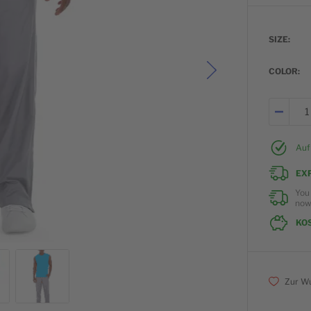
SIZE
COLOR
Auf
EX
You
no
KO
Zur Wu