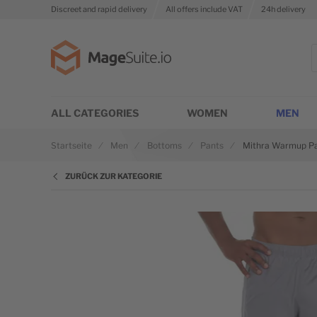
Discreet and rapid delivery
All offers include VAT
24h delivery
Zur Startseite
S
ALL CATEGORIES
WOMEN
MEN
Startseite
Men
Bottoms
Pants
Mithra Warmup P
ZURÜCK ZUR KATEGORIE
Zum Ende der Bildgalerie springen