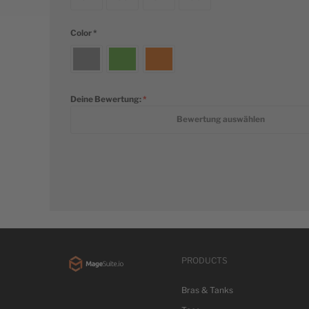
Color
Deine Bewertung:
1 star
2 stars
3 stars
4 stars
5 stars
Bewertung auswählen
PRODUCTS
Bras & Tanks