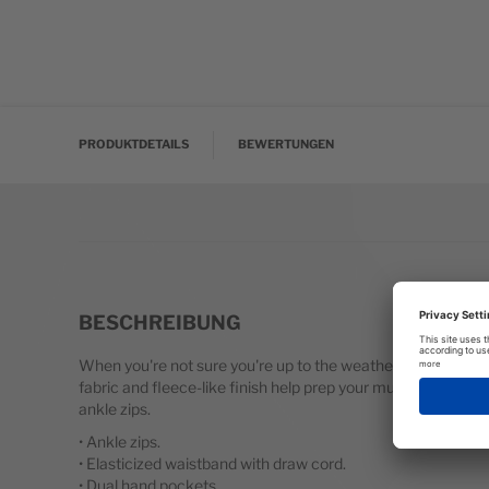
Zum Anfang der Bildgalerie springen
PRODUKTDETAILS
BEWERTUNGEN
BESCHREIBUNG
When you're not sure you're up to the weather, don the Mit
fabric and fleece-like finish help prep your muscles and ea
ankle zips.
• Ankle zips.
• Elasticized waistband with draw cord.
• Dual hand pockets.