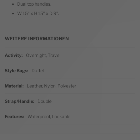
Dual top handles.
W 15" x H 15" x D 9".
WEITERE INFORMATIONEN
Weitere Informationen
Activity
Overnight, Travel
Style Bags
Duffel
Material
Leather, Nylon, Polyester
Strap/Handle
Double
Features
Waterproof, Lockable