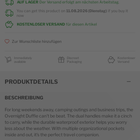
AUF LAGER
Der Versand erfolgt am nächsten Arbeitstag.
You can get this product on
11.08.2026 (Dienstag)
if you buy it
now
KOSTENLOSER VERSAND
für diesen Artikel
Zur Wunschliste hinzufügen
Immediately
Discreet
Kostenloser
available
Packaging
Versand
PRODUKTDETAILS
BESCHREIBUNG
For long weekends away, camping outings and business trips, the
Overnight Duffle can't be beat. The dual handles make it a cinch
to carry, while the durable waterproof exterior helps you worry
less about the weather. With multiple organizational pockets
inside and out, it's the perfect travel companion.