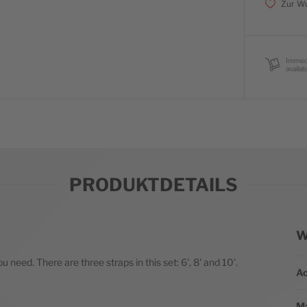
Zur Wu
Immed
availab
PRODUKTDETAILS
W
We
 need. There are three straps in this set: 6', 8' and 10'.
Ac
Ma