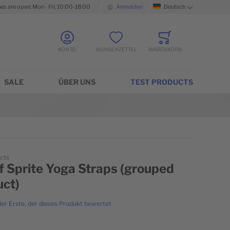
nes are open: Mon - Fri, 10:00-18:00
Anmelden
Deutsch
Sprache
KONTO
WUNSCHZETTEL
WARENKORB
Minicart
SALE
ÜBER UNS
TEST PRODUCTS
cts
f Sprite Yoga Straps (grouped
uct)
der Erste, der dieses Produkt bewertet