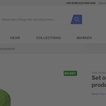
+49 (030) 123 450 440
Our li
uche
Suche
Suche schließen
GEAR
COLLECTIONS
MARKEN
ed product)
Test produ
BELIEBT
Set o
prod
Seien Sie 