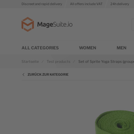
Discreet and rapid delivery
All offers include VAT
24h delivery
Zur Startseite
S
ALL CATEGORIES
WOMEN
MEN
Startseite
Test products
Set of Sprite Yoga Straps (group
ZURÜCK ZUR KATEGORIE
Zum Ende der Bildgalerie springen