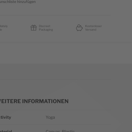
nschliste hinzufügen
iately
Discreet
Kostenloser
le
Packaging
Versand
EITERE INFORMATIONEN
itere Informationen
tivity
Yoga
terial
Canvas, Plastic