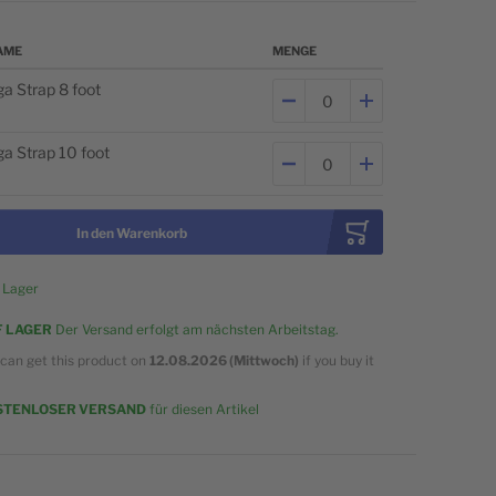
AME
MENGE
Produkte - Artikel
ga Strap 8 foot
ga Strap 10 foot
In den Warenkorb
 Lager
F LAGER
Der Versand erfolgt am nächsten Arbeitstag.
can get this product on
12.08.2026 (Mittwoch)
if you buy it
w
STENLOSER VERSAND
für diesen Artikel