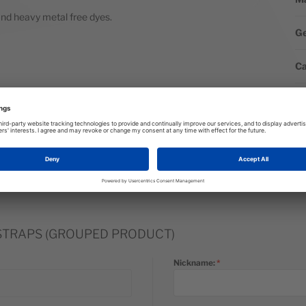
and heavy metal free dyes.
G
Ca
BEWERTUNGEN
 STRAPS (GROUPED PRODUCT)
Nickname: