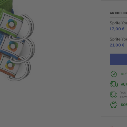
ARTIKELN
Gruppiert 
Sprite Yo
17,00 €
Sprite Yo
21,00 €
Auf
AU
You 
no
KO