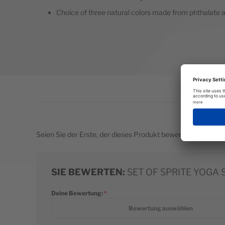
Choice of three natural colors made from phthalate 
Seien Sie der Erste, der dieses Produkt bewertet
SIE BEWERTEN:
SET OF SPRITE YOGA
Deine Bewertung:
1 star
2 stars
3 stars
4 stars
5 stars
Bewertung auswählen