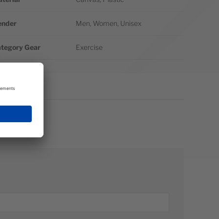
ender
Men, Women, Unisex
tegory Gear
Exercise