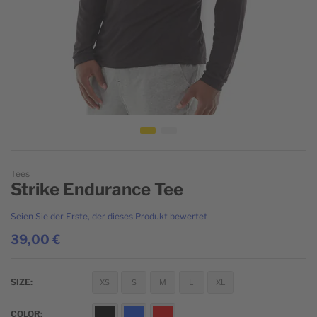
Zum Anfang der Bildgalerie springen
Tees
Strike Endurance Tee
Seien Sie der Erste, der dieses Produkt bewertet
39,00 €
SIZE
XS
S
M
L
XL
COLOR