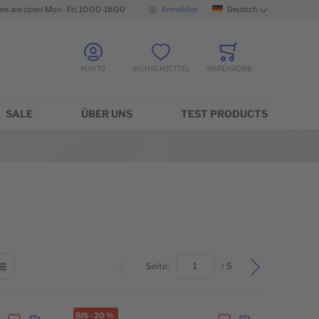
nes are open: Mon - Fri, 10:00-18:00
Anmelden
Deutsch
Sprache
KONTO
WUNSCHZETTEL
WARENKORB
Minicart
SALE
ÜBER UNS
TEST PRODUCTS
Top
Seite:
/ 5
TER
LISTE
BIS
-
20
%