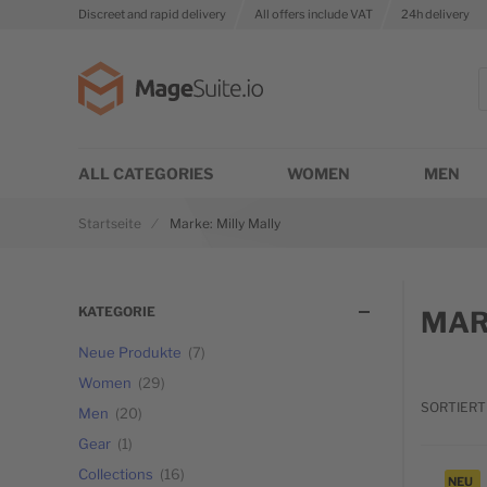
Discreet and rapid delivery
All offers include VAT
24h delivery
Zur Startseite
S
ALL CATEGORIES
WOMEN
MEN
Startseite
Marke: Milly Mally
KATEGORIE
MAR
Neue Produkte
7
Women
29
SORTIERT
Men
20
Gear
1
Collections
16
NEU