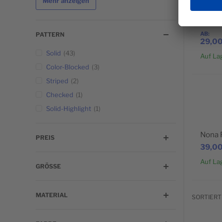
Mehr anzeigen
Anton
AB
PATTERN
29,00
Solid
43
Auf La
Color-Blocked
3
Striped
2
BELIEBT
Checked
1
Solid-Highlight
1
Nona 
PREIS
39,00
Auf La
GRÖSSE
MATERIAL
SORTIERT