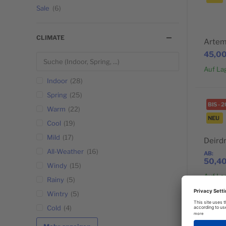
Sale
6
BELIEBT
CLIMATE
Artem
45,00
Auf La
Indoor
28
Spring
25
BIS
-
2
Warm
22
NEU
Cool
19
BELIEBT
Mild
17
Deirdr
All-Weather
16
AB
50,40
Windy
15
Auf La
Rainy
5
Wintry
5
Cold
4
BIS
-
1