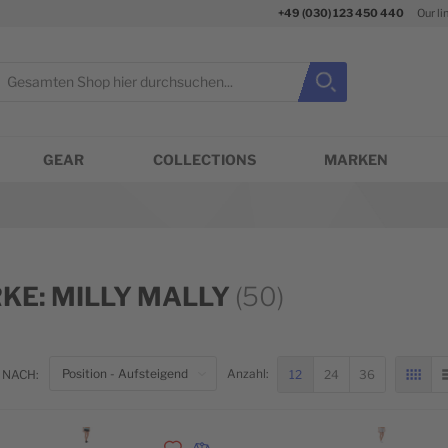
+49 (030) 123 450 440
Our li
uche
Suche
Suche schließen
GEAR
COLLECTIONS
MARKEN
KE: MILLY MALLY
(50)
TOP
12
24
36
 NACH:
Anzahl:
RAS